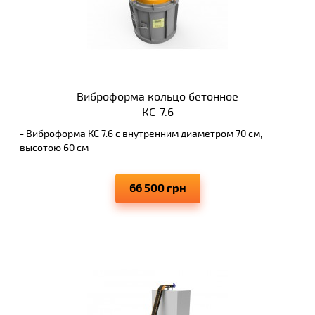
Виброформа кольцо бетонное
КС-7.6
- Виброформа КС 7.6 с внутренним диаметром 70 см,
высотою 60 см
- Производительность до 4-5 колодезных колец за один
час работы.
66 500 грн
- Высокое качество уплотнения бетонной смеси
- Немедленная распалубка изделий
- Устойчивость к износу