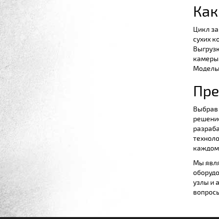
Как
Цикл за
сухих к
Выгрузк
камеры 
Модельн
Пре
Выбрав 
решение
разраба
техноло
каждом 
Мы явля
оборудо
узлы и 
вопросы