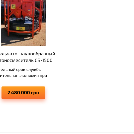
ельчато-паукообразный
тоносмеситель СБ-1500
тельный срок службы
чительная экономия при
живании установки
изводительность 70-108 куб.
2 480 000 грн
в/час бетона
отоспособность системы в
 условиях;
окое качество смешивания
структурных материалов.