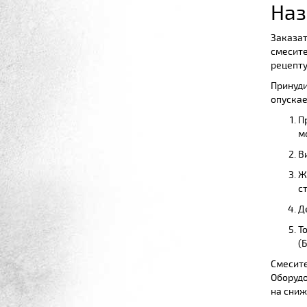
Наз
Заказат
смесите
рецепту
Принуди
опускае
П
м
В
Ж
с
Д
Т
(Б
Смесите
Оборудо
на сниж