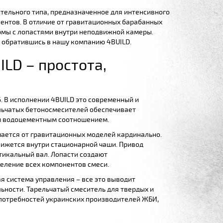
тельного типа, предназначенное для интенсивного
ентов. В отличие от гравитационных барабанных
рмы с лопастями внутри неподвижной камеры.
 обратившись в нашу компанию 4BUILD.
LD – простота,
. В исполнении 4BUILD это современный и
льчатых бетоносмесителей обеспечивает
им водоцементным соотношением.
ается от гравитационных моделей кардинально.
вижется внутри стационарной чаши. Привод
тикальный вал. Лопасти создают
деление всех компонентов смеси.
я система управления – все это выводит
ьности. Тарельчатый смеситель для твердых и
 потребностей украинских производителей ЖБИ,