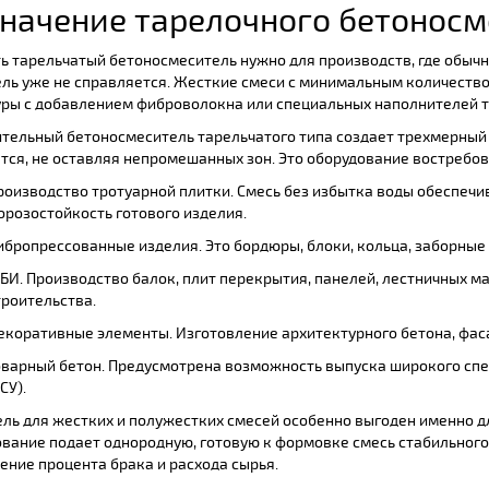
начение тарелочного бетоносм
ь тарельчатый бетоносмеситель нужно для производств, где обы
ль уже не справляется. Жесткие смеси с минимальным количество
ры с добавлением фиброволокна или специальных наполнителей 
тельный бетоносмеситель тарельчатого типа создает трехмерный 
тся, не оставляя непромешанных зон. Это оборудование востребо
роизводство тротуарной плитки. Смесь без избытка воды обеспечив
орозостойкость готового изделия.
ибропрессованные изделия. Это бордюры, блоки, кольца, заборные 
БИ. Производство балок, плит перекрытия, панелей, лестничных 
троительства.
екоративные элементы. Изготовление архитектурного бетона, фас
оварный бетон. Предусмотрена возможность выпуска широкого спе
СУ).
ль для жестких и полужестких смесей особенно выгоден именно д
вание подает однородную, готовую к формовке смесь стабильного 
ение процента брака и расхода сырья.