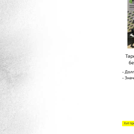
Тар
бе
- Дол
- Зна
обслу
- Про
метро
- Раб
любых
- Выс
разно
Хит п