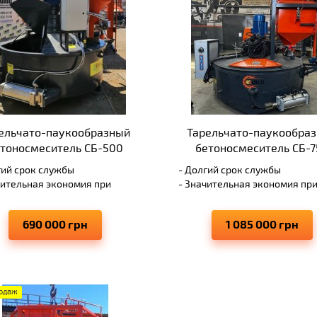
ельчато-паукообразный
Тарельчато-паукообра
тоносмеситель СБ-500
бетоносмеситель СБ-7
гий срок службы
- Долгий срок службы
чительная экономия при
- Значительная экономия пр
живании установки
обслуживании установки
изводительность 20-36 куб.
- Производительность 30-47 к
690 000 грн
1 085 000 грн
в/час бетона
метров/час бетона
отоспособность системы в
- Работоспособность системы
 условиях
любых условиях;
окое качество смешивания
- Высокое качество смешива
структурных материалов
разноструктурных материало
родаж