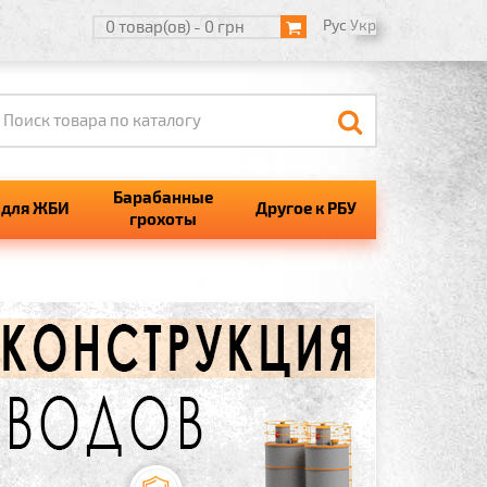
Рус
Укр
0 товар(ов) - 0 грн
Барабанные
для ЖБИ
Другое к РБУ
грохоты