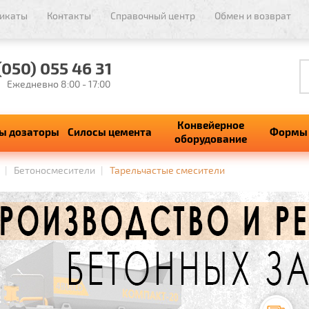
икаты
Контакты
Справочный центр
Обмен и возврат
(050) 055 46 31
Ежедневно 8:00 - 17:00
Конвейерное
ы дозаторы
Силосы цемента
Формы 
оборудование
Бетоносмесители
Тарельчастые смесители