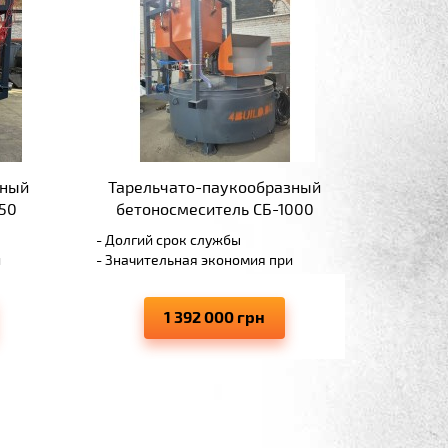
зный
Тарельчато-паукообразный
50
бетоносмеситель СБ-1000
- Долгий срок службы
и
- Значительная экономия при
обслуживании установки
уб.
- Производительность 45-60 куб.
1 392 000 грн
метров/час бетона
 в
- Работоспособность системы в
любых условиях
ния
- Высокое качество смешивания
в.
разноструктурных материалов