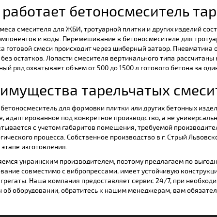
 работает бетоносмеситель тар
меса смесителя для ЖБИ, тротуарной плитки и других изделий сост
омпонентов и воды. Перемешивание в бетоносмесителе для тротуар
а готовой смеси происходит через шиберный затвор. Пневматика 
без остатков. Лопасти смесителя вертикального типа рассчитаны н
ый ряд охватывает объем от 500 до 1500 л готового бетона за оди
имущества тарельчатых смеси
бетоносмеситель для формовки плитки или других бетонных изде
, адаптированное под конкретное производство, а не универсаль
тывается с учетом габаритов помещения, требуемой производител
гического процесса. Собственное производство в г. Стрый Львовск
этапе изготовления.
емся украинским производителем, поэтому предлагаем по выгодн
вание совместимо с вибропрессами, имеет устойчивую конструкци
агрегаты. Наша компания предоставляет сервис 24/7, при необходи
 об оборудовании, обратитесь к нашим менеджерам, вам обязател