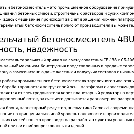
атый бетоносмеситель – это промышленное оборудование принуди
ивания бетонных смесей, строительных растворов и сухих компон
, здесь смешивание происходит за счет вращения нижней платфо
тарельчатый бетоносмеситель прямо от производителя вы можете,
ельчатый бетоносмеситель 4BUI
ность, надежность
меситель тарельчатый пришел на смену советским СБ-138 и СБ-146
нальный механизм. Конструкция представленных в продаже таре
рную гомогенизацию даже жестких и полусухих составов с низк
 работы промышленного бетоносмесителя тарелочного типа отлич
е барабан вращается вокруг своей оси – платформа с лопастями д
вляется от электродвигателя через планетарный редуктор на вер
правленный поток, за счет чего достигается равномерное распре
ая броня, планетарный редуктор, пневматика Camozzi, современна
вание на принципиально иной уровень надежности и производител
тких смесей нашего производства разработан с учетом реальных
ной плитки и вибропрессованных изделий.