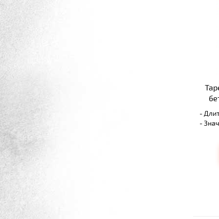
Тар
бе
- Дли
- Зна
обслу
- Про
метро
- Раб
любых
- Выс
разно