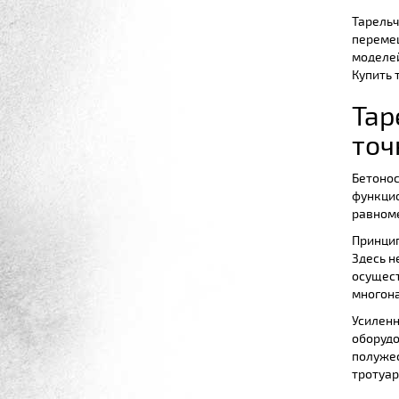
Тарельч
перемеш
моделей
Купить 
Тар
точ
Бетонос
функцио
равноме
Принцип
Здесь н
осущест
многона
Усиленн
оборудо
полужес
тротуар