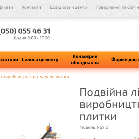
фікати
Контакти
Довідковий центр
Повернення та обмін
(050) 055 46 31
Щодня 8:00 - 17:00
Конвеєрне
озатори
Силоси цементу
Форми для 
обладнання
 з виробництва тротуарної плитки
Подвійна лі
виробництв
плитки
Модель: РБУ 2