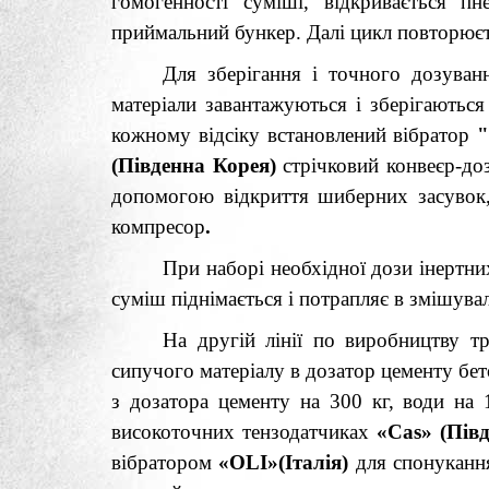
гомогенності суміші, відкривається п
приймальний бункер. Далі цикл повторюєт
Для зберігання і точного дозува
матеріали завантажуються і зберігаються 
кожному відсіку встановлений вібратор
"
(Південна Корея)
стрічковий конвеєр-до
допомогою відкриття шиберних засувок
компресор
.
При наборі необхідної дози інертни
суміш піднімається і потрапляє в змішув
На другій лінії по виробництву т
сипучого матеріалу в дозатор цементу б
з дозатора цементу на 300 кг, води на 
високоточних тензодатчиках
«C
as
» (Пів
вібратором
«OLI»(Італія)
для спонуканн