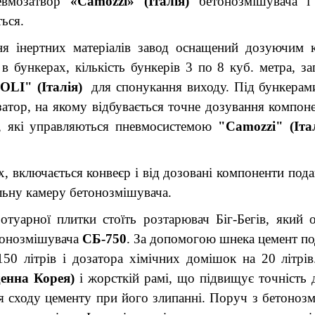
невмозатвор
«Camozzi» (Італія)
бетонозмішувача і 
ься.
ння інертних матеріалів завод оснащений дозуючим
в бункерах, кількість бункерів 3 по 8 куб. метра, з
OLI" (Італія)
для спонукання виходу. Під бункерами
затор, на якому відбувається точне дозування компоне
, які управляються пневмосистемою
"Camozzi" (Італ
х, включається конвеєр і від дозовані компоненти под
альну камеру бетонозмішувача.
ротуарної плитки стоїть розтарювач Біг-Бегів, який
етонозмішувача
СБ-750
. За допомогою шнека цемент под
150 літрів і дозатора хімічних домішок на 20 літр
денна Корея)
і жорсткій рамі, що підвищує точність
я сходу цементу при його злипанні. Поруч з бетоно