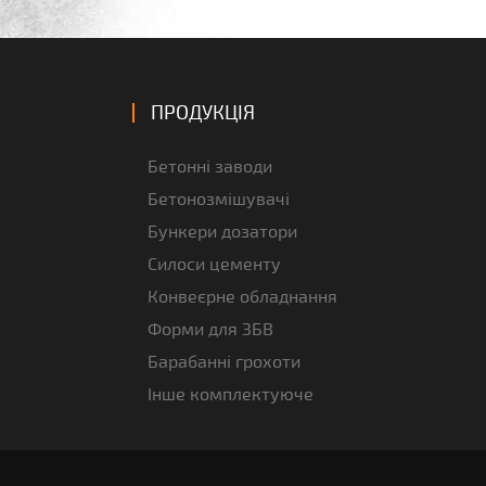
ПРОДУКЦІЯ
Бетонні заводи
Бетонозмішувачі
Бункери дозатори
Силоси цементу
Конвеєрне обладнання
Форми для ЗБВ
Барабанні грохоти
Інше комплектуюче