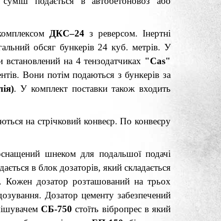
суміш подається в автобетоновоз або
 комплексом
ДКС–24
з реверсом. Інертні
агальний обсяг бункерів 24 куб. метрів. У
 встановлений на 4 тензодатчиках
"Cas"
нтів. Вони потім подаються з бункерів за
ія)
. У комплект поставки також входить
аються на стрічковий конвеєр. По конвеєру
 оснащений шнеком для подальшої подачі
ається в блок дозаторів, який складається
ів. Кожен дозатор розташований на трьох
 дозування. Дозатор цементу забезпечений
змішувачем
СБ-750
стоїть вібропрес в який