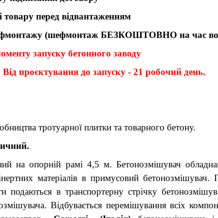
і товару перед відвантаженням
 шефмонтажу (шефмонтаж БЕЗКОШТОВНО на час воє
 моменту запуску бетонного заводу
:
Від проєктування до запуску - 21 робочий день.
обництва тротуарної плитки та товарного бетону.
тичний.
ий на опорній рамі 4,5 м. Бетонозмішувач обладна
нертних матеріалів в примусовий бетонозмішувач. П
ти подаються в транспортерну стрічку бетонозмішува
змішувача. Відбувається перемішування всіх компоне