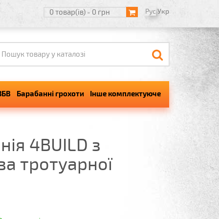
Рус
Укр
0 товар(ів) - 0 грн
ЗБВ
Барабанні грохоти
Інше комплектуюче
нія 4BUILD з
а тротуарної