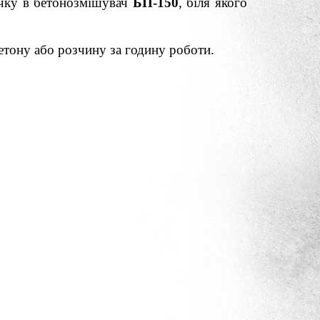
річку в бетонозмішувач
БП-150
, біля якого
бетону або розчину за годину роботи.