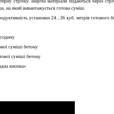
терну стрічку. Інертні матеріали подаються через ст
ки, на який вивантажується готова суміш.
одуктивність установки 24...36 куб. метрів готового 
 годину
вої суміші бетону
ової суміші бетону
одна кнопка»