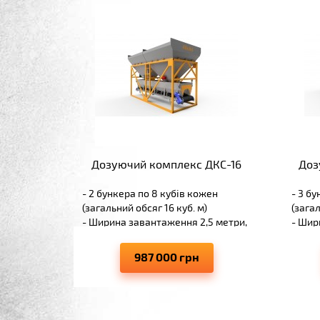
Дозуючий комплекс ДКC-16
Доз
- 2 бункера по 8 кубів кожен
- 3 б
(загальний обсяг 16 куб. м)
(загал
- Ширина завантаження 2,5 метри,
- Шир
висота навантаження 3,2 метра
висот
- Точна дозація - похибка не більше
- Точн
987 000 грн
± 1%
± 1%
- Гарантія 2 роки
- Гара