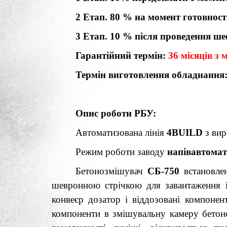
2 Етап. 80 % на момент готовност
3 Етап. 10 % після проведення
Гарантійний термін:
36 місяців з
Термін виготовлення обладнання
Опис роботи РБУ:
Автоматизована лінія
4
BUILD
з вир
Режим роботи заводу
напівавтома
Бетонозмішувач
СБ-750
встановлен
шевронною стрічкою для завантаження і
конвеєр дозатор і віддозовані компонен
компоненти в змішувальну камеру бетоно