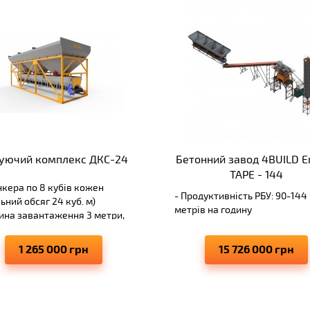
уючий комплекс ДКC-24
Бетонний завод 4BUILD E
TAPE - 144
ункера по 8 кубів кожен
- Продуктивність РБУ: 90-144 
ьний обсяг 24 куб. м)
метрів на годину
ина завантаження 3 метри,
- Двовальний бетонозмішува
а навантаження 3 метра
БП-2Г-3000
а дозації - похибка не більше
1 265 000 грн
15 726 000 грн
- Автоматичний пульт за
принципом «одна кнопка»
нтія 2 роки
- 4 бункера інертних по 30 ку
кожен