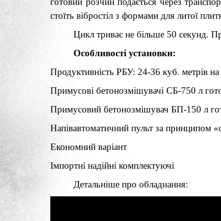
готовий розчин подається через транспор
стоїть вібростіл з формами для литої плит
Цикл триває не більше 50 секунд. Пр
Особливості установки:
Продуктивність РБУ: 24-36 куб. метрів на
Примусові бетонозмішувачі СБ-750 л гото
Примусовий бетонозмішувач БП-150 л гот
Напівавтоматичний пульт за принципом «
Економ
ний
варіант
Імпортні надійні комплектуючі
Детальніше про обладнання: