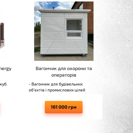
nergy
Вагончик для охорони та
операторів
куб.
- Вагончик для будівельних
об'єктів і промислових цілей
ч
- Стисліі терміни зведення
вагончиків
161 000 грн
- Висока якість зварних робіт
- Прекрасні експлуатаційні
бів
показники
- Якісні матеріали