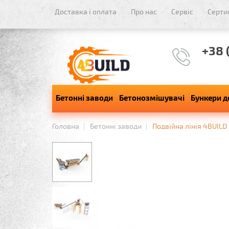
Доставка і оплата
Про нас
Сервіс
Серти
+38 
Бетонні заводи
Бетонозмішувачі
Бункери д
Головна
Бетонні заводи
Подвійна лінія 4BUILD