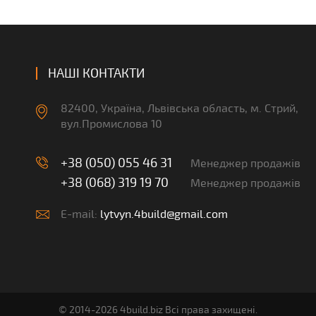
НАШІ КОНТАКТИ
82400, Україна, Львівська область, м. Стрий,
вул.Промислова 10
+38 (050) 055 46 31
Менеджер продажів
+38 (068) 319 19 70
Менеджер продажів
E-mail:
lytvyn.4build@gmail.com
© 2014-2026 4build.biz Всі права захищені.