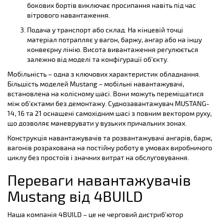
бокових бортів виключає просипання навіть під час
вітрового навантаження.
Подача у транспорт або склад. На кінцевій точці
матеріал потрапляє у вагон, баржу, ангар або на іншу
конвеєрну лінію. Висота вивантаження регулюється
залежно від моделі та конфігурації об’єкту.
Мобільність – одна з ключових характеристик обладнання.
Більшість моделей Mustang – мобільні навантажувачі,
встановлена на колісному шасі. Вони можуть переміщатися
між об’єктами без демонтажу. Суднозавантажувач MUSTANG-
14, 16 та 21 оснащені самохідним шасі з повним вектором руху,
що дозволяє маневрувати у вузьких причальних зонах.
Конструкція навантажувачів та розвантажувачі ангарів, барж,
вагонів розрахована на постійну роботу в умовах виробничого
циклу без простоїв і значних витрат на обслуговування.
Переваги навантажувачів
Mustang від 4BUILD
Наша компанія 4BUILD – це не черговий дистриб’ютор