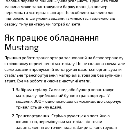
Головна перевага лінійки – універсальність. Одна й та сама
машина може завантажувати баржу вранці, а ввечері
переміщати матеріал в ангарі. Це особливо важливо для
підприємств, де умови завдання змінюються залежно від
сезону, типу вантажу чи потреб клієнта.
Як працює обладнання
Mustang
Принцип роботи транспортера заснований на безперервному
стрічковому переміщенні матеріалу. Це не складна схема, але
саме завдяки продуманій конструкції вдається організувати
стабільне транспортування матеріалів, товарів без зупинок і
втрат. Схема роботи включає наступні етапи:
Забір матеріалу. Самоскид або бункер вивантажує
матеріал у приймальний бункер транспортера. У
моделях DUO – одночасно два самоскиди, що скорочує
тривалість циклу вдвічі.
Транспортування. Стрічка рухається з постійною
швидкістю, переміщуючи матеріал від точки
завантаження до точки подачі. Закрита конструкція