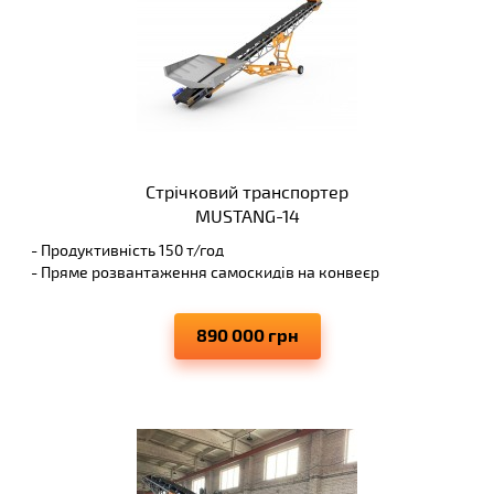
Стрічковий транспортер
MUSTANG-14
- Продуктивність 150 т/год
- Пряме розвантаження самоскидів на конвеєр
- Висота вивантаження 4 м
- Виключає просипання матеріалів, що переміщуються
890 000 грн