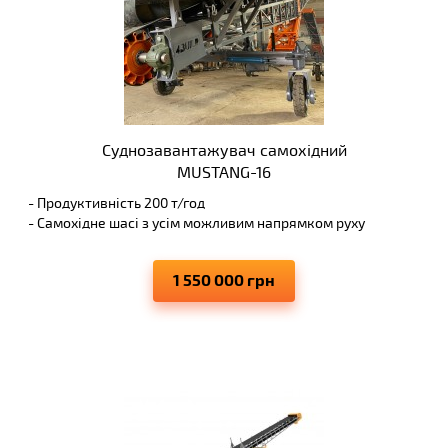
Суднозавантажувач самохідний
MUSTANG-16
- Продуктивність 200 т/год
- Самохідне шасі з усім можливим напрямком руху
- Пряме розвантаження самоскидів на конвеєр
- Висота вивантаження 7,8 м
1 550 000 грн
- Виключає просипання матеріалів, що переміщуються