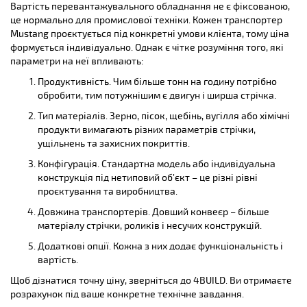
Вартість перевантажувального обладнання не є фіксованою,
це нормально для промислової техніки. Кожен транспортер
Mustang проєктується під конкретні умови клієнта, тому ціна
формується індивідуально. Однак є чітке розуміння того, які
параметри на неї впливають:
Продуктивність. Чим більше тонн на годину потрібно
обробити, тим потужнішим є двигун і ширша стрічка.
Тип матеріалів. Зерно, пісок, щебінь, вугілля або хімічні
продукти вимагають різних параметрів стрічки,
ущільнень та захисних покриттів.
Конфігурація. Стандартна модель або індивідуальна
конструкція під нетиповий об’єкт – це різні рівні
проєктування та виробництва.
Довжина транспортерів. Довший конвеєр – більше
матеріалу стрічки, роликів і несучих конструкцій.
Додаткові опції. Кожна з них додає функціональність і
вартість.
Щоб дізнатися точну ціну, зверніться до 4BUILD. Ви отримаєте
розрахунок під ваше конкретне технічне завдання.