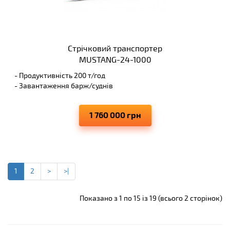
Стрічковий транспортер
MUSTANG-24-1000
- Продуктивність 200 т/год
- Завантаження барж/суднів
- Висота вивантаження 8 м
- Виключає просипання матеріалів, що переміщуються
1 760 000 грн
1
2
>
>|
Показано з 1 по 15 із 19 (всього 2 сторінок)