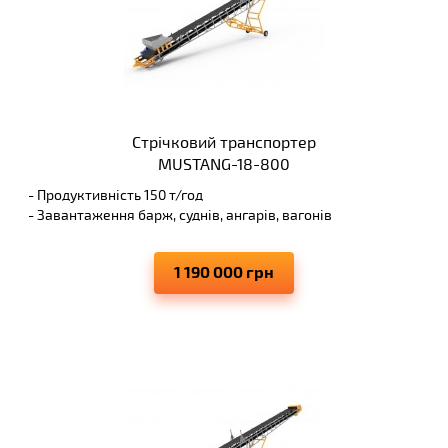
Стрічковий транспортер
MUSTANG-18-800
- Продуктивність 150 т/год
- Завантаження барж, суднів, ангарів, вагонів
- Висота вивантаження 6 м
- Виключає просипання матеріалів, що переміщуються
1 190 000 грн