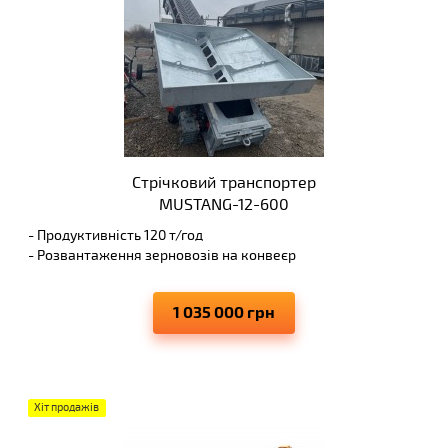
Стрічковий транспортер
MUSTANG-12-600
- Продуктивність 120 т/год
- Розвантаження зерновозів на конвеєр
- Висота вивантаження до 6 м
- Виключає просипання матеріалів, що транспортуються
1 035 000 грн
Хіт продажів