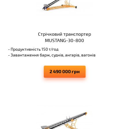
Стрічковий транспортер
MUSTANG-30-800
- Продуктивність 150 т/год
- Завантаження барж, суднів, ангарів, вагонів
- Висота вивантаження 10 м
- Виключає просипання матеріалів, що переміщуються
2 490 000 грн