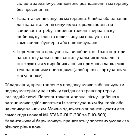
складів забезпечує рівномірне розподілення матеріалу
без просипання.
Навантаження сипучих матеріалів. Лінійка обладнання
для навантаження сипучих матеріалів повністю
закриває потребу в перевантаженні зерна, піску,
щебеню, вугілля та інших сипучих продуктів із
самоскидів, бункерів або накопичувачів.
Переміщення продукції на виробництві. Транспортери
навантажувально-розвантажувальних комплексів
інтегруються у виробничі лінії як проміжна ланка між
технологічними операціями (дробаркою, сортуванням,
фасуванням).
Обладнання, представлене у продажу, може забезпечувати
подачу матеріалу на стрічку сусіднього транспортера у
каскадній схемі. Перевантаження зерна, піску, щебеню у
вагони може здійснюватися із застосуванням бункерів або
накопичувальних ям. Можна одночасно вивантажувати два
самоскида (моделі MUSTANG-DUO-200 та DUO-300).
Навантажувачі барж можуть працювати у портових умовах за
різного рівня води.