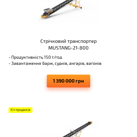
Стрічковий транспортер
MUSTANG-21-800
- Продуктивність 150 т/год
- Завантаження барж, суднів, ангарів, вагонів
- Висота вивантаження 8 м
- Виключає просипання матеріалів, що переміщуються
1 390 000 грн
Хіт продажів