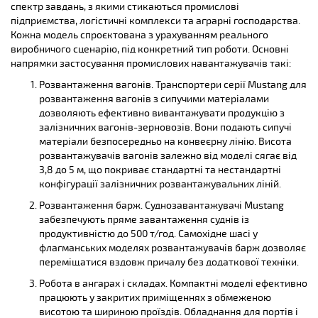
спектр завдань, з якими стикаються промислові
підприємства, логістичні комплекси та аграрні господарства.
Кожна модель спроєктована з урахуванням реального
виробничого сценарію, під конкретний тип роботи. Основні
напрямки застосування промислових навантажувачів такі:
Розвантаження вагонів. Транспортери серії Mustang для
розвантаження вагонів з сипучими матеріалами
дозволяють ефективно вивантажувати продукцію з
залізничних вагонів-зерновозів. Вони подають сипучі
матеріали безпосередньо на конвеєрну лінію. Висота
розвантажувачів вагонів залежно від моделі сягає від
3,8 до 5 м, що покриває стандартні та нестандартні
конфігурації залізничних розвантажувальних ліній.
Розвантаження барж. Суднозавантажувачі Mustang
забезпечують пряме завантаження суднів із
продуктивністю до 500 т/год. Самохідне шасі у
флагманських моделях розвантажувачів барж дозволяє
переміщатися вздовж причалу без додаткової техніки.
Робота в ангарах і складах. Компактні моделі ефективно
працюють у закритих приміщеннях з обмеженою
висотою та шириною проїздів. Обладнання для портів і