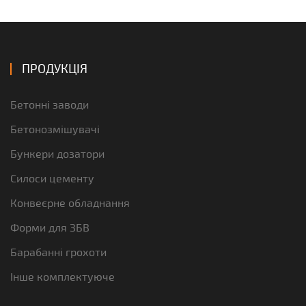
ПРОДУКЦІЯ
Бетонні заводи
Бетонозмішувачі
Бункери дозатори
Силоси цементу
Конвеєрне обладнання
Форми для ЗБВ
Барабанні грохоти
Інше комплектуюче