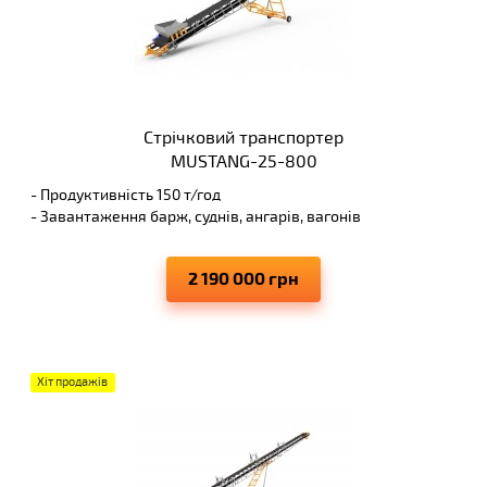
Стрічковий транспортер
MUSTANG-25-800
- Продуктивність 150 т/год
- Завантаження барж, суднів, ангарів, вагонів
- Висота вивантаження 8 м
- Виключає просипання матеріалів, що переміщуються
2 190 000 грн
Хіт продажів