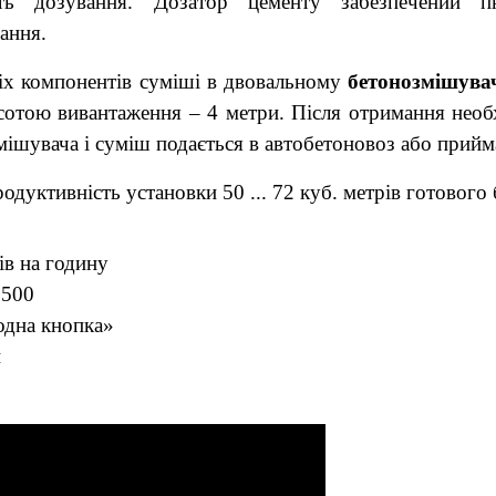
ть дозування. Дозатор цементу забезпечений п
ання.
сіх компонентів суміші в двовальному
бетонозмішува
исотою вивантаження – 4 метри. Після отримання необх
змішувача і суміш подається в автобетоновоз або прий
одуктивність установки 50 ... 72 куб. метрів готового
ів на годину
1500
одна кнопка»
н