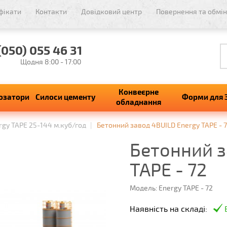
фікати
Контакти
Довідковий центр
Повернення та обмін
(050) 055 46 31
Щодня 8:00 - 17:00
Конвеєрне
озатори
Силоси цементу
Форми для 
обладнання
rgy TAPE 25-144 м.куб/год
Бетонний завод 4BUILD Energy TAPE - 
Бетонний з
TAPE - 72
Модель: Energy TAPE - 72
Наявність на складі: