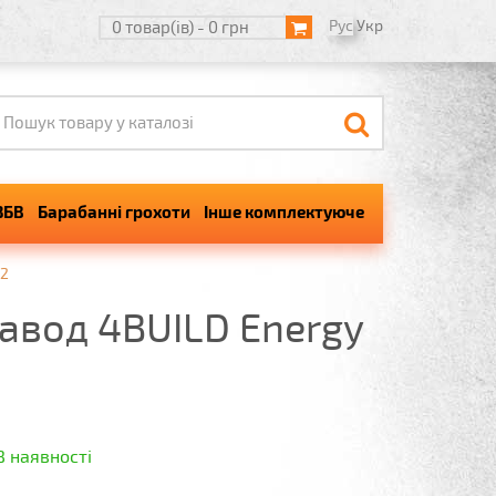
Рус
Укр
0 товар(ів) - 0 грн
ЗБВ
Барабанні грохоти
Інше комплектуюче
72
авод 4BUILD Energy
В наявності