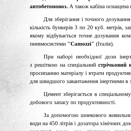
автобетоновоз.
А також кабіна оснащена
Для зберігання і точного дозуванн
кількість бункерів 3 по 20 куб. метрів, 
якому відбувається точне дозування ком
пневмосистеми
"Camozzi"
(Італія).
При наборі необхідної дози інер
з решіткою на спеціальний
стрічковий 
просипанню матеріалу і втрати продуктив
для швидшого завантаження інертними в
Цемент зберігається в спеціальном
добового запасу по продуктивності.
За допомогою шнекового живильни
води на 450 літрів і дозатора хімічних д