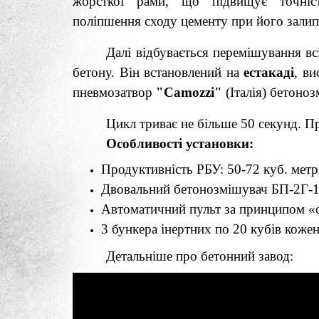
жорсткої рами, що підвищує точніс
поліпшення сходу цементу при його залип
Далі відбувається перемішування в
бетону. Він встановлений на
естакаді
, в
пневмозатвор
"Camozzi"
(Італія) бетоно
Цикл триває не більше 50 секунд. Пр
Особливості установки:
Продуктивність РБУ: 50-72 куб. метр
Двовальний бетонозмішувач БП-2Г-
Автоматичний пульт за принципом «
3 бункера інертних по 20 кубів коже
Детальніше про бетонний завод: