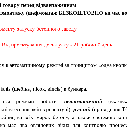
і товару перед відвантаженням
 шефмонтажу (шефмонтаж БЕЗКОШТОВНО на час воє
моменту запуску бетонного заводу
:
Від проєктування до запуску - 21 робочий день.
ься в автоматичному режимі за принципом «одна кнопк
лів (щебінь, пісок, відсів) в бункера.
три режими роботи:
автоматичний
(вказі
ьні внесення змін в рецептурі),
ручний
(проведення ТО
робництва всіх марок бетону, а також системою кон
яка має два оглядових вікна для контролю процес