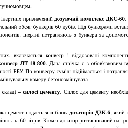
 гучномовцем.
я інертних призначений
дозуючий комплекс ДКС-60
.
загальний обсяг бункерів 60 кубів. Під бункерами вста
понентів. Інертні потрапляють з бункера за допомо
тних, включається конвеєр і віддозовані компонен
конвеєр ЛТ-18-800
. Дана стрічка є з обов'язковим 
ності РБУ. По конвеєру суміш підіймається і потрапл
змішувальну камеру бетонозмішувача
у складі –
силосі цементу
. Силос для цементу необхі
ка цемент подається
в блок дозаторів Д3К-6
, який 
омішок на 60 літрів. Кожен дозатор розташований на т