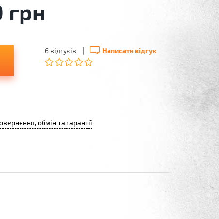
0 грн
|
6 відгуків
Написати відгук
овернення, обмін та гарантії