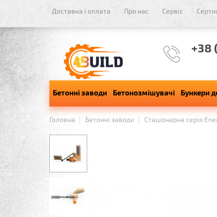
Доставка і оплата
Про нас
Сервіс
Серти
+38 
Бетонні заводи
Бетонозмішувачі
Бункери д
Головна
Бетонні заводи
Стаціонарна серія Ene