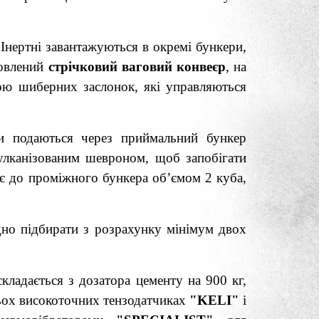
 Інертні завантажуються в окремі бункери,
новлений
стрічковий ваговий конвеєр
, на
гою шиберних заслонок, які управляються
ти подаються через приймальний бункер
вулканізованим шевроном, щоб запобігати
яє до проміжного бункера об’ємом 2 куба,
дно підбирати з розрахунку мінімум двох
складається з дозатора цементу на 900 кг,
рьох високоточних тензодатчиках
"
K
ELI"
і