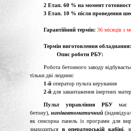
2 Етап. 60 % на момент готовност
3 Етап. 10 % після проведення
Гарантійний термін:
36 місяців з 
Термін виготовлення обладнання
Опис роботи РБУ:
Робота бетонного заводу відбуваєт
тільки дві людини:
1-й
оператор пульта керування
2-й
для завантаження інертних матеріа
Пульт управління РБУ
має 
бетону),
напівавтоматичний
(індивідуал
як сенсорна панель із програми для ви
знаходиться
в операторській кабіні
, 