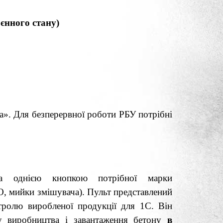
нного стану)
а». Для безперервної роботи РБУ потрібні
вка ​​однією кнопкою потрібної марки
, мийки змішувача). Пульт представлений
тролю виробленої продукції для 1С. Він
у виробництва і завантаження бетону
в