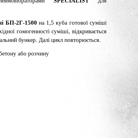
невмовібраторами
"SPECIALIST"
для
чі БП-2Г-1500
на 1,5 куба готової суміші
ідної гомогенності суміші, відкривається
мальний бункер. Далі цикл повторюється.
 бетону або розчину