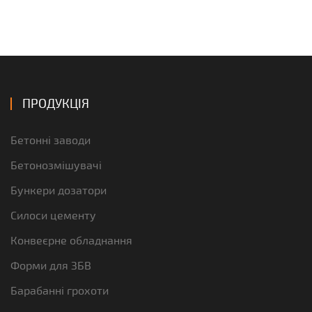
ПРОДУКЦІЯ
Бетонні заводи
Бетонозмішувачі
Бункери дозатори
Силоси цементу
Конвеєрне обладнання
Форми для ЗБВ
Барабанні грохоти