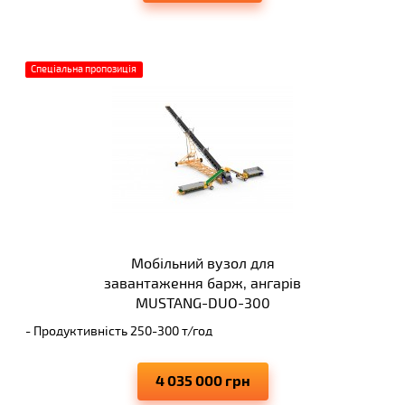
міцності
Спеціальна пропозиція
Мобільний вузол для
завантаження барж, ангарів
MUSTANG-DUO-300
- Продуктивність 250-300 т/год
- Завантаження барж, суднів, ангарів, вагонів
- Вивантаження ДВУХ самосвалів одночасно
4 035 000 грн
- Висота вивантаження 10 м
- Виключає просипання матеріалів, що переміщуються