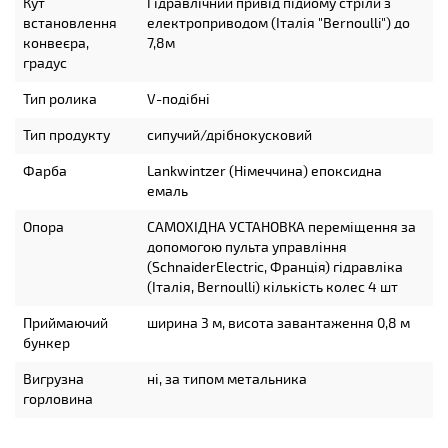
Кут
Гідравлічний привід підйому стріли з
встановлення
електроприводом (Італія "Bernoulli") до
конвеєра,
7,8м
градус
Тип ролика
V-подібні
Тип продукту
сипучий/дрібнокусковий
Фарба
Lankwintzer (Німеччина) епоксидна
емаль
Опора
САМОХІДНА УСТАНОВКА переміщення за
допомогою пульта управління
(SchnaiderElectric, Франція) гідравліка
(Італія, Bernoulli) кількість колес 4 шт
Приймаючий
ширина 3 м, висота завантаження 0,8 м
бункер
Вигрузна
ні, за типом метальника
горловина