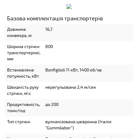
Базова комплектація транспортерів
Довжина
16,7
конвеєра, м
Ширина стрічки
800
транспортерної,
мм
Встановлена
Bonfiglioli 11 кВт, 1400 об/хв
потужність, кВт
Швидкість руху
нерегульована 2,4 м/сек
стрічки, м\с
Продуктивність,
до 200
тонн/год
Тип стрічки
вулканізована шевронна (Італія
"Gummilabor")