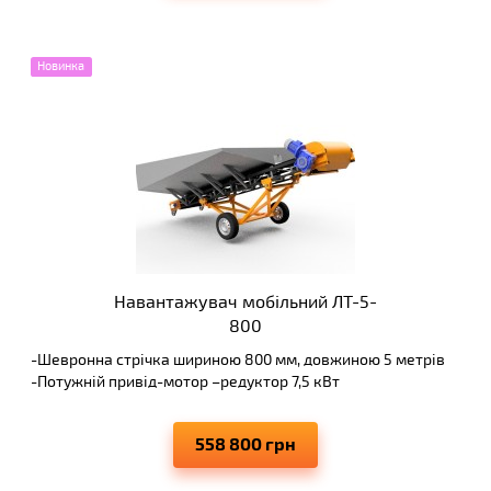
Новинка
Навантажувач мобільний ЛТ-5-
800
-Шевронна стрічка шириною 800 мм, довжиною 5 метрів
-Потужній привід-мотор –редуктор 7,5 кВт
-Бункер 3х3 м з високоякісної сталі
-Утримуючі ролики від сходу стрічки
558 800 грн