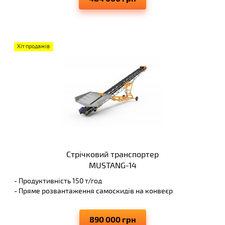
- Елементи виконуються з досить великим запасом
міцності
Хіт продажів
Стрічковий транспортер
MUSTANG-14
- Продуктивність 150 т/год
- Пряме розвантаження самоскидів на конвеєр
- Висота вивантаження 4 м
- Виключає просипання матеріалів, що переміщуються
890 000 грн