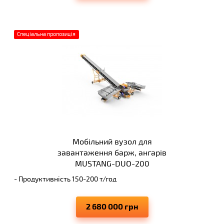
Спеціальна пропозиція
Мобільний вузол для
завантаження барж, ангарів
MUSTANG-DUO-200
- Продуктивність 150-200 т/год
- Завантаження барж, суднів, ангарів, вагонів
- Вивантаження ДВУХ самосвалів одночасно
2 680 000 грн
- Висота вивантаження 8 м
- Виключає просипання матеріалів, що переміщуються