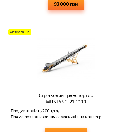
99 000 грн
-Утримуючі ролики від сходу стрічки
-Надійне обладнання і швидкі терміни виробництва
Хіт продажів
Стрічковий транспортер
MUSTANG-21-1000
- Продуктивність 200 т/год
- Пряме розвантаження самоскидів на конвеєр
- Висота вивантаження 8 м
- Виключає просипання матеріалів, що переміщуються