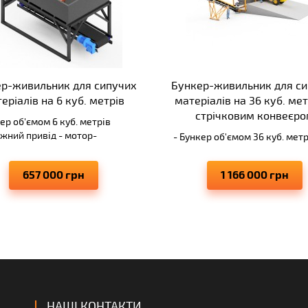
р-живильник для сипучих
Бункер-живильник для с
еріалів на 6 куб. метрів
матеріалів на 36 куб. мет
стрічковим конвеєр
ер об'ємом 6 куб. метрів
ужний привід - мотор-
- Бункер об'ємом 36 куб. метр
тор 5.5 кВт
- Не потребує виготовлення
ічковий конвеєр
фундаменту
657 000 грн
1 166 000 грн
потребує виготовлення
- Стрічковий конвеєр довжи
менту
м та шириною 600 мм
ійне обладнання і швидкі
- Надійне обладнання і швидк
ни виробництва
терміни виробництва
НАШІ КОНТАКТИ