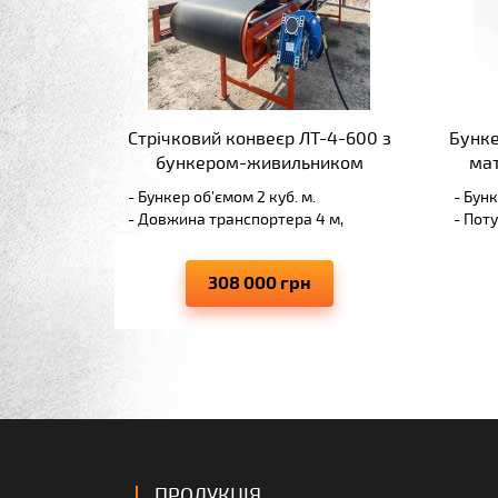
Стрічковий конвеєр ЛТ-4-600 з
Бунке
бункером-живильником
мат
- Бункер об’ємом 2 куб. м.
- Бунк
- Довжина транспортера 4 м,
- Пот
ширина – 600 мм
редук
- Не потребує виготовлення
- Стр
308 000 грн
фундаменту
- Не 
- Надійне обладнання та стислі
фунда
терміни виконання
- Над
термі
ПРОДУКЦІЯ