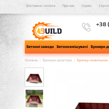
Доставка і оплата
Про нас
Сервіс
Серти
+38 
Бетонні заводи
Бетонозмішувачі
Бункери д
Головна
Бункери дозатори
Бункер-живильник д