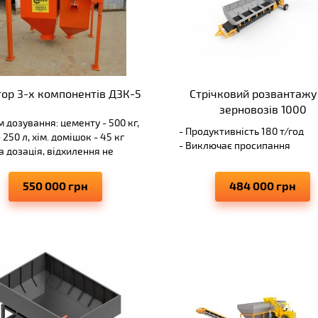
ор 3-х компонентів Д3К-5
Стрічковий розвантажу
зерновозів 1000
м дозування: цементу - 500 кг,
- Продуктивність 180 т/год
 250 л, хім. домішок - 45 кг
- Виключає просипання
а дозація, відхилення не
переміщуваних матеріалів
е -+1%
- Може використовуватися з
ма подача в бетонозмішувач
550 000 грн
484 000 грн
іншими моделями транспорт
тифіковані
- Елементи виконуються з до
озмішувальні установки
великим запасом міцності
нспортування у зібраному
ді із змішуваче4