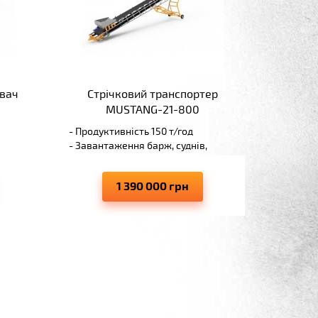
вач
Стрічковий транспортер
MUSTANG-21-800
- Продуктивність 150 т/год
- Завантаження барж, суднів,
ангарів, вагонів
- Висота вивантаження 8 м
1 390 000 грн
ерів
- Виключає просипання матеріалів,
сить
що переміщуються