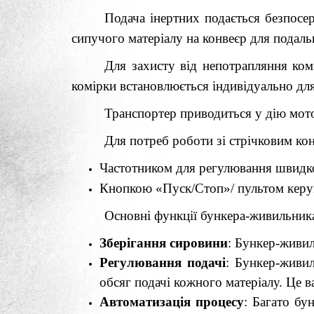
Подача інертних подається безпосе
сипучого матеріалу на конвеєр для пода
Для захисту від непотрапляння ко
комірки встановлюється індивідуально дл
Транспортер приводиться у дію мо
Для потреб роботи зі стрічковим к
Частотником для регулювання швидко
Кнопкою «Пуск/Стоп»/ пультом керу
Основні функції бункера-живильник
Зберігання сировини
: Бункер-живил
Регулювання подачі
: Бункер-живи
обсяг подачі кожного матеріалу. Це в
Автоматизація процесу
: Багато бу