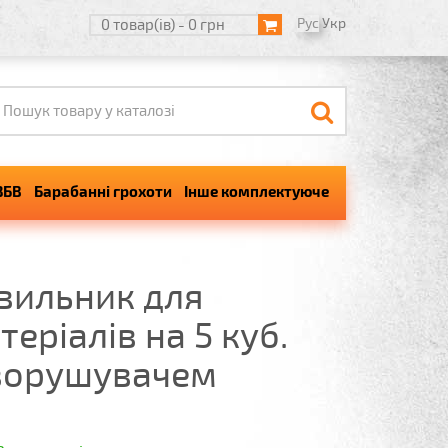
Рус
Укр
0 товар(ів) - 0 грн
ЗБВ
Барабанні грохоти
Інше комплектуюче
вильник для
еріалів на 5 куб.
зворушувачем