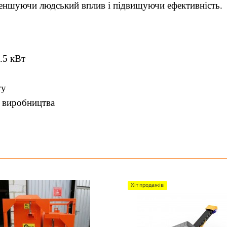
еншуючи людський вплив і підвищуючи ефективність.
.5 кВт
ту
и виробництва
Хіт продажів