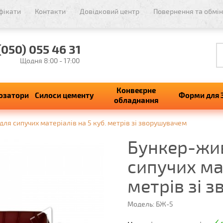
фікати
Контакти
Довідковий центр
Повернення та обмін
(050) 055 46 31
Щодня 8:00 - 17:00
Конвеєрне
озатори
Силоси цементу
Форми для 
обладнання
ля сипучих матеріалів на 5 куб. метрів зі зворушувачем
Бункер-жи
сипучих мат
метрів зі 
Модель: БЖ-5