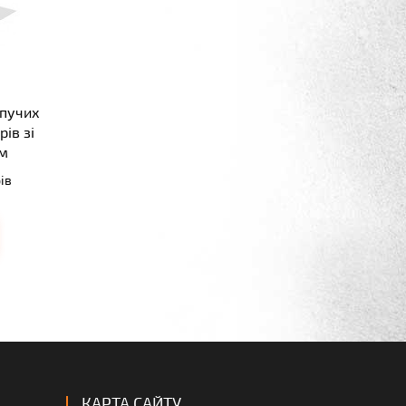
ипучих
рів зі
ом
ів
ною 8
і
КАРТА САЙТУ