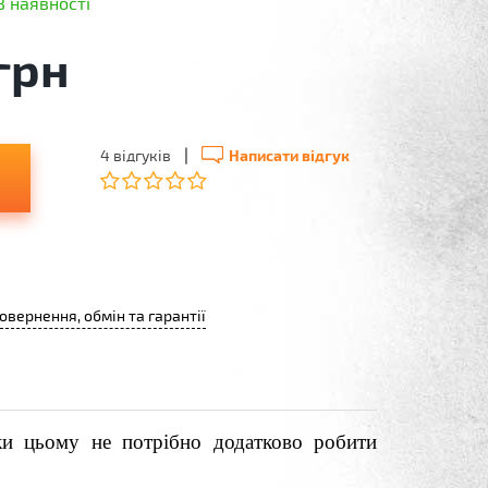
В наявності
грн
|
4 відгуків
Написати відгук
овернення, обмін та гарантії
яки цьому не потрібно додатково робити