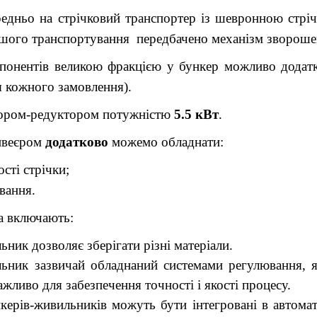
редньо на стрічковий транспортер із шевронною стріч
льшого транспортування передбачено механізм звороше
мпонентів великою фракцією у бункер можливо додат
я кожного замовлення).
тором-редуктором потужністю
5.5 кВт
.
онвеєром
додатково
можемо обладнати:
сті стрічки;
вання.
а включають:
ьник дозволяє зберігати різні матеріали.
льник зазвичай обладнаний системами регулювання, я
ажливо для забезпечення точності і якості процесу.
нкерів-живильників можуть бути інтегровані в автома