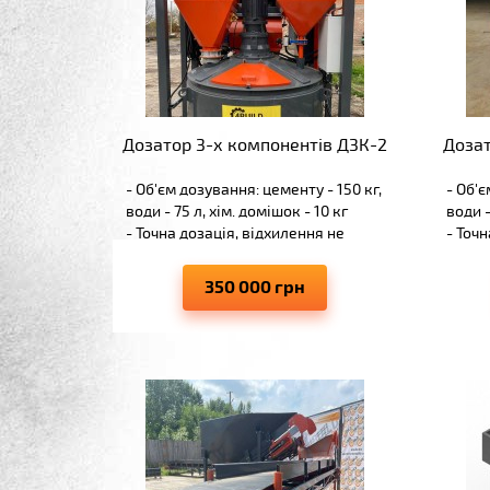
Дозатор 3-х компонентів Д3К-2
Дозат
- Об'єм дозування: цементу - 150 кг,
- Об'є
води - 75 л, хім. домішок - 10 кг
води -
- Точна дозація, відхилення не
- Точн
більше -+1%
більш
- Пряма подача в бетонозмішувач
- Пря
350 000 грн
- Сертифіковані
- Сер
бетонозмішувальні установки
бетон
- Транспортування у зібраному
- Тра
вигляді із змішувачем
вигля