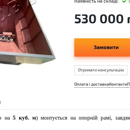
Наявність на складі:
530 000 
Замовити
Отримати консультацію
Оплата і доставка
Контакти
П
)
ер на
5 куб. м
) монтується на опорній рамі, завд