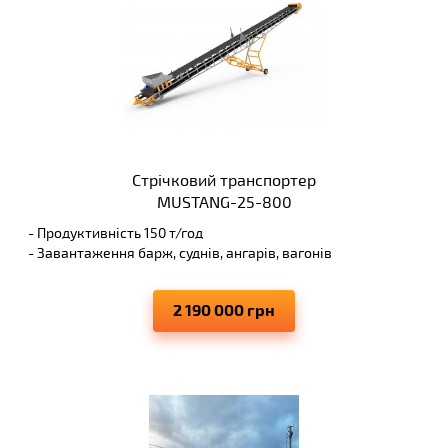
Стрічковий транспортер
MUSTANG-25-800
- Продуктивність 150 т/год
- Завантаження барж, суднів, ангарів, вагонів
- Висота вивантаження 8 м
- Виключає просипання матеріалів, що переміщуються
2 190 000 грн