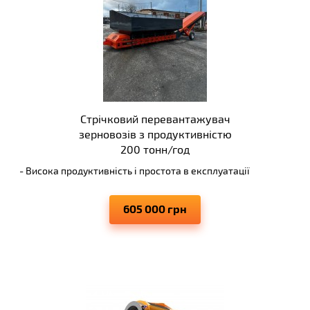
Стрічковий перевантажувач
зерновозів з продуктивністю
200 тонн/год
- Висока продуктивність і простота в експлуатації
- Виключає падіння переміщуваних матеріалів
- Може використовуватися з іншими моделями
605 000 грн
транспортерів
- Елементи виконуються з досить великим запасом
міцності