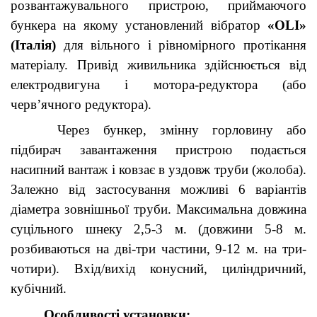
розвантажувального пристрою, приймаючого
бункера на якому установлений вібратор
«
OLI
»
(Італія)
для вільного і рівномірного протікання
матеріалу. Привід живильника здійснюється від
електродвигуна і мотора-редуктора (або
черв’ячного редуктора).
Через бункер, змінну горловину або
підбирач завантаження пристрою подається
насипний вантаж і ковзає в уздовж труби (жолоба).
Залежно від застосування можливі 6 варіантів
діаметра зовнішньої труби. Максимальна довжина
суцільного шнеку 2,5-3 м. (довжини 5-8 м.
розбиваються на дві-три частини, 9-12 м. на три-
чотири). Вхід/вихід конусний, циліндричний,
кубічний.
Особливості установки: