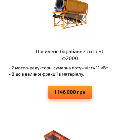
Посилене барабанне сито БС
ф2000
- 2 мотор-редуктори, сумарна потужність 11 кВт
- Відсів великої фракції з матеріалу.
- Примусова система очищення
- Висока надійність, рідко потребує обслуговування
1 146 000 грн