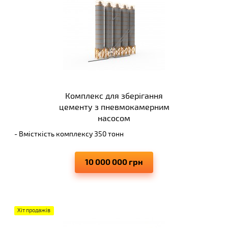
Комплекс для зберігання
цементу з пневмокамерним
насосом
- Вмісткість комплексу 350 тонн
- Об'єм силосу 240 куб.м.
- Товщина стінки конусу 8 мм / бочки 6 мм
10 000 000 грн
- Діаметр банки 3 380 мм
- Діаметр труби закачки 102 мм
Хіт продажів